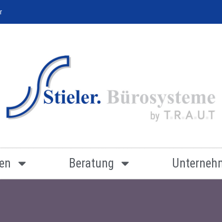
r
en
Beratung
Unterneh