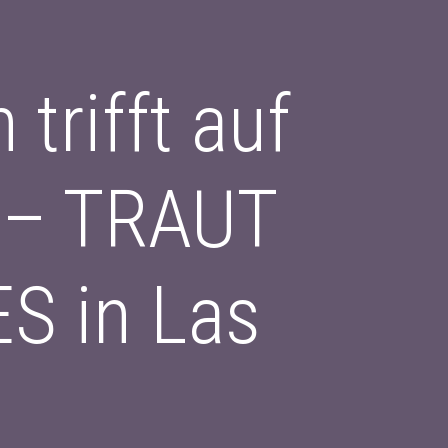
 trifft auf
e – TRAUT
ES in Las