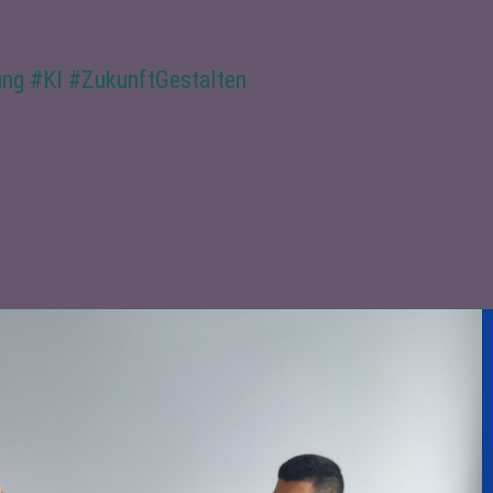
ung
#KI
#ZukunftGestalten